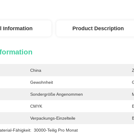
l Information
Product Description
nformation
China
Z
Gewohnheit
Sondergröße Angenommen
M
CMYK
E
Verpackungs-Einzelteile
B
erial-Fähigkeit:
30000-Teilig Pro Monat