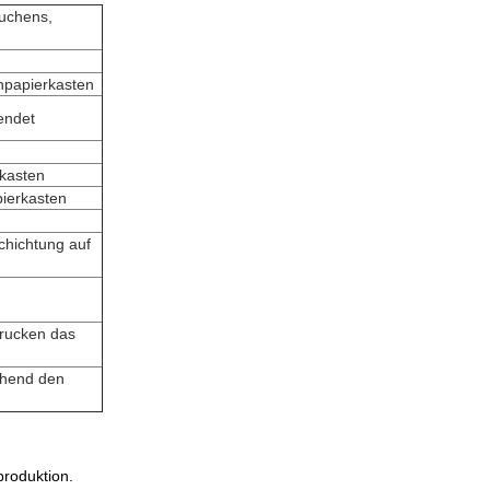
uchens,
npapierkasten
endet
rkasten
pierkasten
chichtung auf
rucken das
chend den
produktion.