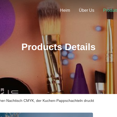
Heim
Über Us
Produit
Products Details
her-Nachtisch CMYK, der Kuchen-Pappschachteln druckt