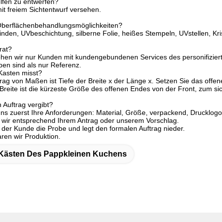
lfen zu entwerfen?
it freiem Sichtentwurf versehen.
 Oberflächenbehandlungsmöglichkeiten?
binden, UVbeschichtung, silberne Folie, heißes Stempeln, UVstellen, K
rat?
sehen wir nur Kunden mit kundengebundenen Services des personifiziert
ben sind als nur Referenz.
Kasten misst?
trag von Maßen ist Tiefe der Breite x der Länge x. Setzen Sie das offe
 Breite ist die kürzeste Größe des offenen Endes von der Front, zum sic
 Auftrag vergibt?
uns zuerst Ihre Anforderungen: Material, Größe, verpackend, Drucklogo
n wir entsprechend Ihrem Antrag oder unserem Vorschlag.
t der Kunde die Probe und legt den formalen Auftrag nieder.
aren wir Produktion.
Kästen Des Pappkleinen Kuchens