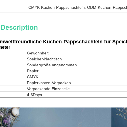
CMYK-Kuchen-Pappschachteln
, 
ODM-Kuchen-Pappsch
 Description
mweltfreundliche Kuchen-Pappschachteln für Speic
meter
Gewohnheit
Speicher-Nachtisch
Sondergröße angenommen
Papier
CMYK
Papierkasten-Verpacken
Verpackende Einzelteile
4-6Days