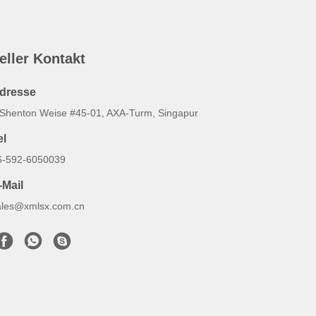
eller Kontakt
dresse
 Shenton Weise #45-01, AXA-Turm, Singapur
el
6-592-6050039
-Mail
ales@xmlsx.com.cn