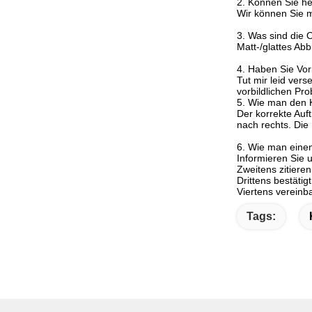
2.
Können Sie he
Wir können Sie m
3. Was sind die
Matt-/glattes Ab
4. Haben Sie Vor
Tut mir leid ver
vorbildlichen Pro
5.
Wie man den 
Der korrekte Auf
nach rechts. Die
6. Wie man einen
Informieren Sie 
Zweitens zitiere
Drittens bestätig
Viertens vereinb
Tags: