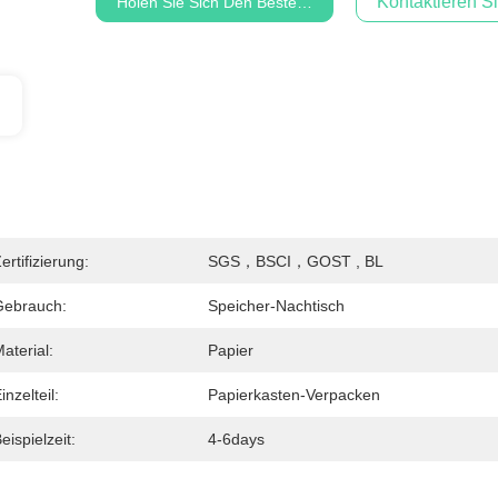
Kontaktieren Si
Holen Sie Sich Den Besten Preis
ertifizierung:
SGS，BSCI，GOST , BL
Gebrauch:
Speicher-Nachtisch
aterial:
Papier
inzelteil:
Papierkasten-Verpacken
eispielzeit:
4-6days