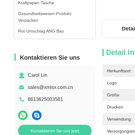
Kraftpapier-Tasche
Gesundheitswesen-Produkt-
Verpacken
Detai
Rot-Umschlag ANG Bao
Detail I
Kontaktieren Sie uns
Herkunftsort:
Carol Lin
Logo:
sales@xmlsx.com.cn
Größe:
8613625003581
Drucken:
Verwendung:
Kontaktieren Sie uns jetzt
Versorgungsmat