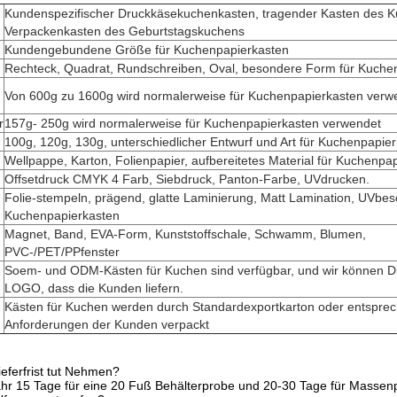
Kundenspezifischer Druckkäsekuchenkasten, tragender Kasten des K
Verpackenkasten des Geburtstagskuchens
Kundengebundene Größe für Kuchenpapierkasten
Rechteck, Quadrat, Rundschreiben, Oval, besondere Form für Kuche
Von 600g zu 1600g wird normalerweise für Kuchenpapierkasten verw
r
157g- 250g wird normalerweise für Kuchenpapierkasten verwendet
100g, 120g, 130g, unterschiedlicher Entwurf und Art für Kuchenpapie
Wellpappe, Karton, Folienpapier, aufbereitetes Material für Kuchenpa
Offsetdruck CMYK 4 Farb, Siebdruck, Panton-Farbe, UVdrucken.
Folie-stempeln, prägend, glatte Laminierung, Matt Lamination, UVbes
Kuchenpapierkasten
Magnet, Band, EVA-Form, Kunststoffschale, Schwamm, Blumen,
PVC-/PET/PPfenster
Soem- und ODM-Kästen für Kuchen sind verfügbar, und wir können D
LOGO, dass die Kunden liefern.
Kästen für Kuchen werden durch Standardexportkarton oder entspre
Anforderungen der Kunden verpackt
ieferfrist tut Nehmen?
hr 15 Tage für eine 20 Fuß Behälterprobe und 20-30 Tage für Massen