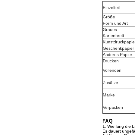
Einzelteil
Größe
Form und Art
Graues
Kartenbrett
Kunstdruckpapie
Geschenkpapier
Anderes Papier
Drucken
Vollenden
Zusätze
Marke
Verpacken
FAQ
1.
Wie lang die L
Es dauert ungefä