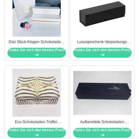
Drei Stück-Klagen-Schokoladen-
Luxusgeschenk-Verpackungs-
Verpackungs-Kästen für das
Kasten-Schwarz-packt einzelne
Holen Sie sich den besten Preis
Holen Sie sich den besten Preis
Imbiss-Verpacken
Wein-Glasverpackung
recyclebares ein
Eco-Schokoladen-Trüffel-
Aufbereitete Schokoladen-
Verpackenkasten-Deckel-und
Verpackungs-Kasten-
Holen Sie sich den besten Preis
Holen Sie sich den besten Preis
Basis-Art-Offsetdruck
Pappmagazine mit Fächern