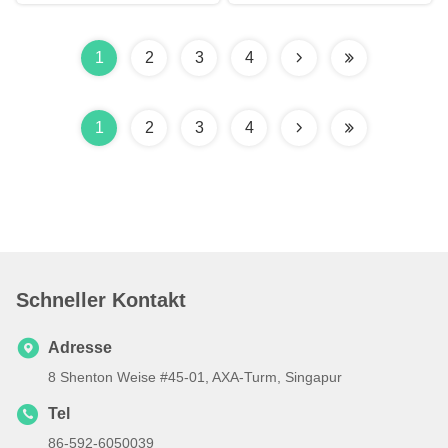
1
2
3
4
1
2
3
4
Schneller Kontakt
Adresse
8 Shenton Weise #45-01, AXA-Turm, Singapur
Tel
86-592-6050039