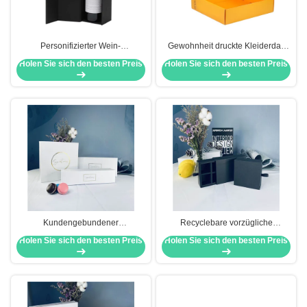
Personifizierter Wein-
Gewohnheit druckte Kleiderdas
Geschenkbox-magnetische
verpackenkasten-Mikroflöte
Holen Sie sich den besten Preis
Holen Sie sich den besten Preis
einzelne Rotwein-Flaschen-
gestempelschnittene
Verpackenkasten
Papierverpacken
Kundengebundener
Recyclebare vorzügliche
Schokoladen-Papier-
schwarze Fach-Art Schokoladen-
Holen Sie sich den besten Preis
Holen Sie sich den besten Preis
Spitzenkasten für das Verpacken
Verpackungs-Kästen