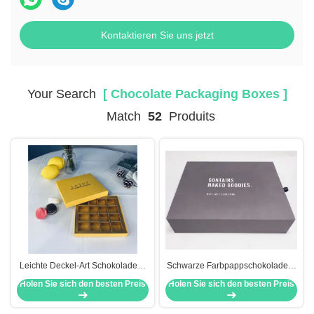
Kontaktieren Sie uns jetzt
Your Search
[ Chocolate Packaging Boxes ]
Match
52
Produits
Leichte Deckel-Art Schokoladen-
Schwarze Farbpappschokoladen-
Verpackenkasten für
Verpackenkasten-Geschenk-
Holen Sie sich den besten Preis
Holen Sie sich den besten Preis
Feriengeschenk
Papierkasten Eco freundlich