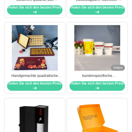
Prozessschokoladen-
Verpackenkästen quadrat-Browns
Holen Sie sich den besten Preis
Holen Sie sich den besten Preis
Verpackungs-Kästen bronziert
Video
Handgemachte quadratische
kundenspezifische
Schokoladen-Verpackungs-
Mitnehmerverpackenkästen 200g
Holen Sie sich den besten Preis
Holen Sie sich den besten Preis
Kästen für das Geschenk-
300g nehmen Papierschüssel
Verpacken
weg