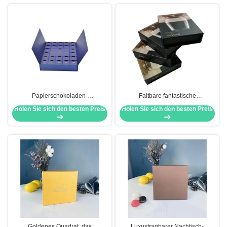
Papierschokoladen-
Faltbare fantastische
Verpackenkasten-kleine Imbiss-
Schokoladen-Verpackenkasten-
Holen Sie sich den besten Preis
Holen Sie sich den besten Preis
Einzelhandels-Schokoladen-
Schokoladen-Geschenk-Satz mit
Darstellungs-Kästen
Fenster
Goldenes Quadrat, das
Luxustragbarer Nachtisch-